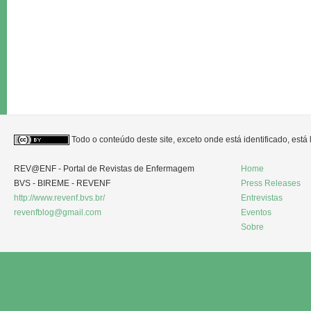
Todo o conteúdo deste site, exceto onde está identificado, est
REV@ENF - Portal de Revistas de Enfermagem
Home
BVS - BIREME - REVENF
Press Releases
http://www.revenf.bvs.br/
Entrevistas
revenfblog@gmail.com
Eventos
Sobre