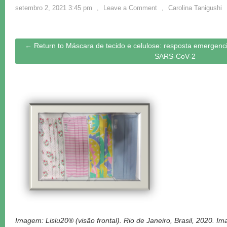
setembro 2, 2021 3:45 pm
,
Leave a Comment
,
Carolina Tanigushi
← Return to Máscara de tecido e celulose: resposta emergenc
SARS-CoV-2
Imagem: Lislu20® (visão frontal). Rio de Janeiro, Brasil, 2020. I