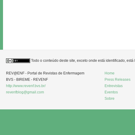
Todo o conteúdo deste site, exceto onde está identificado, est
REV@ENF - Portal de Revistas de Enfermagem
Home
BVS - BIREME - REVENF
Press Releases
http://www.revenf.bvs.br/
Entrevistas
revenfblog@gmail.com
Eventos
Sobre