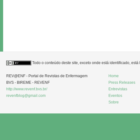
Todo o conteúdo deste site, exceto onde está identificado, est
REV@ENF - Portal de Revistas de Enfermagem
Home
BVS - BIREME - REVENF
Press Releases
http://www.revenf.bvs.br/
Entrevistas
revenfblog@gmail.com
Eventos
Sobre