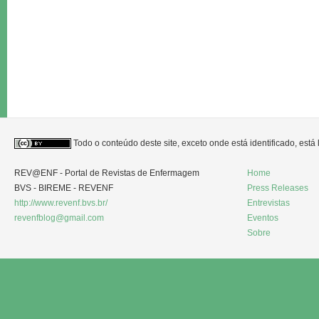
Todo o conteúdo deste site, exceto onde está identificado, est
REV@ENF - Portal de Revistas de Enfermagem
Home
BVS - BIREME - REVENF
Press Releases
http://www.revenf.bvs.br/
Entrevistas
revenfblog@gmail.com
Eventos
Sobre