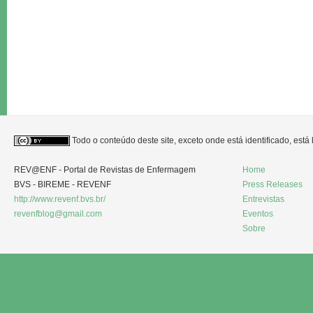
Todo o conteúdo deste site, exceto onde está identificado, est
REV@ENF - Portal de Revistas de Enfermagem
Home
BVS - BIREME - REVENF
Press Releases
http://www.revenf.bvs.br/
Entrevistas
revenfblog@gmail.com
Eventos
Sobre