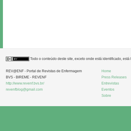
Todo o conteúdo deste site, exceto onde está identificado, est
REV@ENF - Portal de Revistas de Enfermagem
Home
BVS - BIREME - REVENF
Press Releases
http://www.revenf.bvs.br/
Entrevistas
revenfblog@gmail.com
Eventos
Sobre