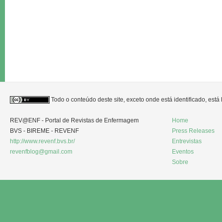
Todo o conteúdo deste site, exceto onde está identificado, est
REV@ENF - Portal de Revistas de Enfermagem
Home
BVS - BIREME - REVENF
Press Releases
http://www.revenf.bvs.br/
Entrevistas
revenfblog@gmail.com
Eventos
Sobre