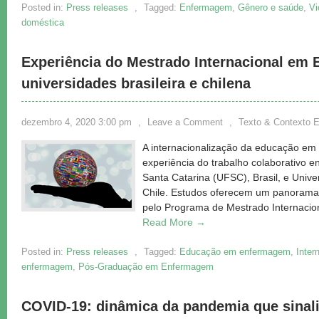
Posted in:
Press releases
,
Tagged:
Enfermagem
,
Gênero e saúde
,
Vi
doméstica
Experiência do Mestrado Internacional em
universidades brasileira e chilena
dezembro 4, 2020 3:00 pm
,
Leave a Comment
,
Texto & Contexto 
A internacionalização da educação e
experiência do trabalho colaborativo e
Santa Catarina (UFSC), Brasil, e Univ
Chile. Estudos oferecem um panorama d
pelo Programa de Mestrado Internac
Read More →
Posted in:
Press releases
,
Tagged:
Educação em enfermagem
,
Inter
enfermagem
,
Pós-Graduação em Enfermagem
COVID-19: dinâmica da pandemia que sinali