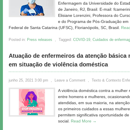
Enfermagem da Universidade do Estado
de Janeiro, RJ, Brasil. E-mail: fcamer
Elisiane Lorenzini, Professora do C
e do Programa de Pós-Graduação em 
Federal de Santa Catarina (UFSC), Florianópolis, SC, Brasil.
Rea
Posted in:
Press releases
,
Tagged:
COVID-19
,
Cuidados de enferma
Atuação de enfermeiros da atenção básica 
em situação de violência doméstica
junho 25, 2021 3:00 pm
,
Leave a Comment
,
Texto & Contexto En
A violência doméstica contra a mulher 
entre homens e mulheres, ocasionando
atendidas, em sua maioria, na atenção
os primeiros cuidados a essas mulhere
permitem significativa oportunidade d
social.
Read More →