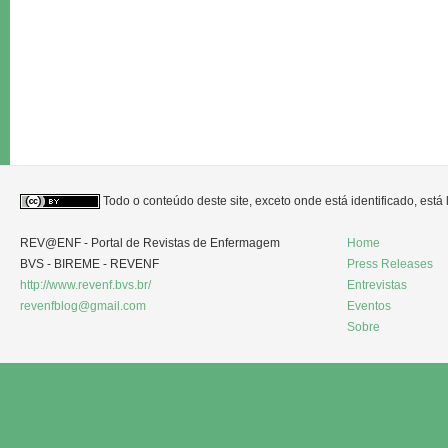
Todo o conteúdo deste site, exceto onde está identificado, est
REV@ENF - Portal de Revistas de Enfermagem
Home
BVS - BIREME - REVENF
Press Releases
http://www.revenf.bvs.br/
Entrevistas
revenfblog@gmail.com
Eventos
Sobre