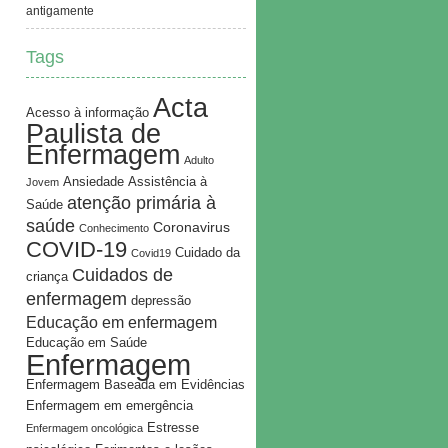
antigamente
Tags
Acta
Acesso à informação
Paulista de
Enfermagem
Adulto
Ansiedade
Assistência à
Jovem
atenção primária à
Saúde
saúde
Coronavirus
Conhecimento
COVID-19
Cuidado da
Covid19
Cuidados de
criança
enfermagem
depressão
Educação em enfermagem
Educação em Saúde
Enfermagem
Enfermagem Baseada em Evidências
Enfermagem em emergência
Estresse
Enfermagem oncológica