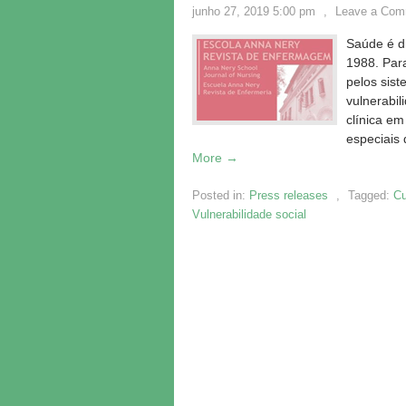
junho 27, 2019 5:00 pm
,
Leave a Com
Saúde é di
1988. Para
pelos sist
vulnerabil
clínica e
especiais 
More →
Posted in:
Press releases
,
Tagged:
Cu
Vulnerabilidade social