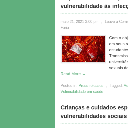
vulnerabilidade às infe
maio 21, 2021 3:00 pm
,
Leave a Com
Faria
Com o obje
em seus r
estudante
Transmissí
universitá
sexuais do
Read More →
Posted in:
Press releases
,
Tagged:
Ad
Vulnerabilidade em saúde
Crianças e cuidados esp
vulnerabilidades sociais 