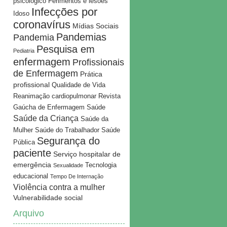
psicológico
Ferimentos e lesões
Infecções por
Idoso
coronavírus
Mídias Sociais
Pandemias
Pandemia
Pesquisa em
Pediatria
enfermagem
Profissionais
de Enfermagem
Prática
profissional
Qualidade de Vida
Reanimação cardiopulmonar
Revista
Gaúcha de Enfermagem
Saúde
Saúde da Criança
Saúde da
Mulher
Saúde do Trabalhador
Saúde
Segurança do
Pública
paciente
Serviço hospitalar de
emergência
Tecnologia
Sexualidade
educacional
Tempo De Internação
Violência contra a mulher
Vulnerabilidade social
Arquivo