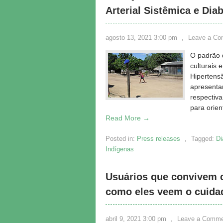
Arterial Sistêmica e Dia
agosto 13, 2021 3:00 pm
,
Leave a C
O padrão 
culturais 
Hipertensã
apresenta
respectiva
para orien
Read More →
Posted in:
Press releases
,
Tagged:
Di
Indígenas
Usuários que convivem 
como eles veem o cuida
abril 9, 2021 3:00 pm
,
Leave a Comme