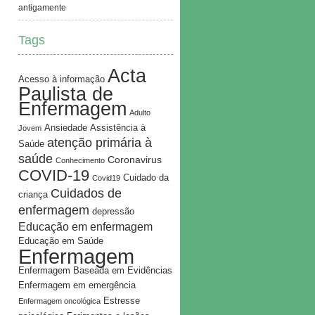
antigamente
Tags
Acta
Acesso à informação
Paulista de
Enfermagem
Adulto
Ansiedade
Assistência à
Jovem
atenção primária à
Saúde
saúde
Coronavirus
Conhecimento
COVID-19
Cuidado da
Covid19
Cuidados de
criança
enfermagem
depressão
Educação em enfermagem
Educação em Saúde
Enfermagem
Enfermagem Baseada em Evidências
Enfermagem em emergência
Estresse
Enfermagem oncológica