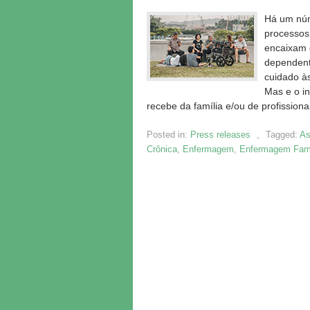
Há um núme
processos
encaixam 
dependente
cuidado às
Mas e o i
recebe da família e/ou de profission
Posted in:
Press releases
,
Tagged:
As
Crônica
,
Enfermagem
,
Enfermagem Fami