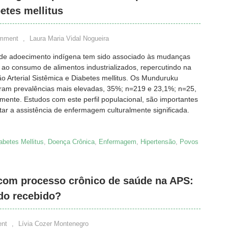
betes mellitus
omment
,
Laura Maria Vidal Nogueira
de adoecimento indígena tem sido associado às mudanças
e ao consumo de alimentos industrializados, repercutindo na
o Arterial Sistêmica e Diabetes mellitus. Os Munduruku
ram prevalências mais elevadas, 35%; n=219 e 23,1%; n=25,
mente. Estudos com este perfil populacional, são importantes
tar a assistência de enfermagem culturalmente significada.
abetes Mellitus
,
Doença Crônica
,
Enfermagem
,
Hipertensão
,
Povos
com processo crônico de saúde na APS:
do recebido?
nt
,
Lívia Cozer Montenegro