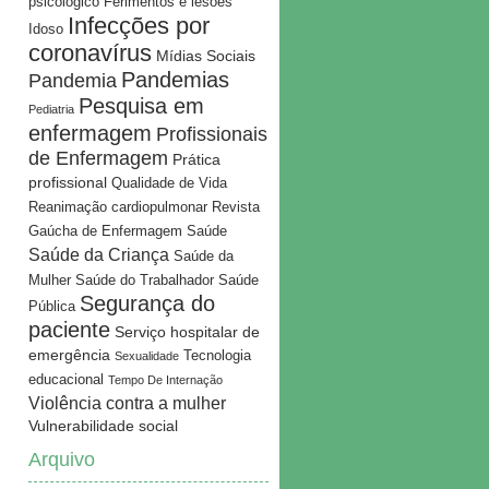
psicológico
Ferimentos e lesões
Infecções por
Idoso
coronavírus
Mídias Sociais
Pandemias
Pandemia
Pesquisa em
Pediatria
enfermagem
Profissionais
de Enfermagem
Prática
profissional
Qualidade de Vida
Reanimação cardiopulmonar
Revista
Gaúcha de Enfermagem
Saúde
Saúde da Criança
Saúde da
Mulher
Saúde do Trabalhador
Saúde
Segurança do
Pública
paciente
Serviço hospitalar de
emergência
Tecnologia
Sexualidade
educacional
Tempo De Internação
Violência contra a mulher
Vulnerabilidade social
Arquivo