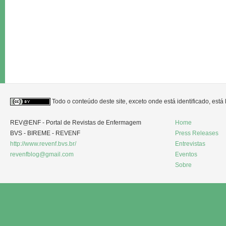
Todo o conteúdo deste site, exceto onde está identificado, est
REV@ENF - Portal de Revistas de Enfermagem
Home
BVS - BIREME - REVENF
Press Releases
http://www.revenf.bvs.br/
Entrevistas
revenfblog@gmail.com
Eventos
Sobre