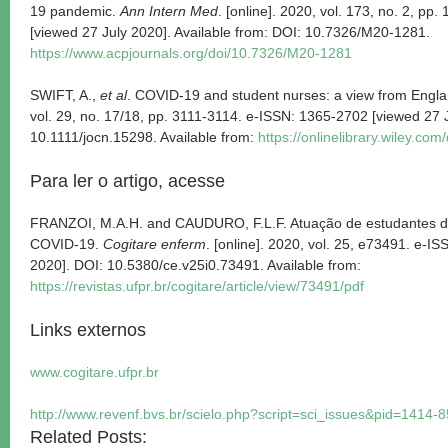
19 pandemic.
Ann Intern Med
. [online]. 2020, vol. 173, no. 2, p
[viewed 27 July 2020]. Available from: DOI: 10.7326/M20-1281.
https://www.acpjournals.org/doi/10.7326/M20-1281
SWIFT, A.,
et al
. COVID-19 and student nurses: a view from Engl
vol. 29, no. 17/18, pp. 3111-3114. e-ISSN: 1365-2702 [viewed 27 
10.1111/jocn.15298. Available from:
https://onlinelibrary.wiley.co
Para ler o artigo, acesse
FRANZOI, M.A.H. and CAUDURO, F.L.F. Atuação de estudantes 
COVID-19.
Cogitare enferm
. [online]. 2020, vol. 25, e73491. e-I
2020]. DOI: 10.5380/ce.v25i0.73491. Available from:
https://revistas.ufpr.br/cogitare/article/view/73491/pdf
Links externos
www.cogitare.ufpr.br
http://www.revenf.bvs.br/scielo.php?script=sci_issues&pid=1414
Related Posts: