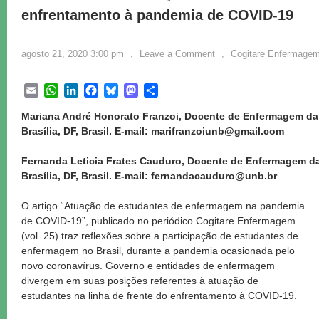
enfrentamento à pandemia de COVID-19
agosto 21, 2020 3:00 pm
,
Leave a Comment
,
Cogitare Enfermage
Email
WhatsApp
LinkedIn
Facebook
Bluesky
Mastodon
Share
Mariana André Honorato Franzoi, Docente de Enfermagem da 
Brasília, DF, Brasil. E-mail: marifranzoiunb@gmail.com
Fernanda Leticia Frates Cauduro, Docente de Enfermagem da 
Brasília, DF, Brasil. E-mail: fernandacauduro@unb.br
O artigo “Atuação de estudantes de enfermagem na pandemia
de COVID-19”, publicado no periódico Cogitare Enfermagem
(vol. 25) traz reflexões sobre a participação de estudantes de
enfermagem no Brasil, durante a pandemia ocasionada pelo
novo coronavírus. Governo e entidades de enfermagem
divergem em suas posições referentes à atuação de
estudantes na linha de frente do enfrentamento à COVID-19.