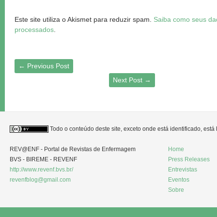
Este site utiliza o Akismet para reduzir spam.
Saiba como seus da
processados
.
←
Previous Post
Next Post
→
Todo o conteúdo deste site, exceto onde está identificado, est
REV@ENF - Portal de Revistas de Enfermagem
Home
BVS - BIREME - REVENF
Press Releases
http://www.revenf.bvs.br/
Entrevistas
revenfblog@gmail.com
Eventos
Sobre