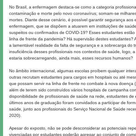
No Brasil, a enfermagem destaca-se como a categoria profission
contaminação e morte pelo novo coronavírus; somam-se milhare
mortes. Diante desse cenário, é possível garantir segurança ao
enfermagem, que se dispõem a atuarem em instituições de saúde,
suspeitos ou confirmados de COVID-19? Esses estudantes estão
linha de frente da pandemia? Há supervisão destes estudantes? 
a lamentável realidade da falta de segurança e a sobrecarga do
insuficiência desses profissionais nos contextos de saúde, logo, 
estaria sobrecarregando, ainda mais, esses recursos humanos?
No âmbito internacional, algumas escolas proíbem qualquer inte
outras recrutam estudantes para cargos em hospitais ou até me
que possam servir na linha de frente no combate à nova doença 
além de terem sido construídos vários hospitais de campanha com
disponibilidade de profissionais de saúde na rede, estudantes d
últimos anos de graduação foram convidados a participar de for
saúde, junto aos profissionais do Serviço Nacional de Saúde re
2020).
Apesar do exposto, não se pode desconsiderar as potenciais rep
vivenciadas por estudantes poderão agregar ao conjunto de comp