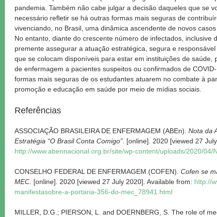
pandemia. Também não cabe julgar a decisão daqueles que se vo
necessário refletir se há outras formas mais seguras de contribuí
vivenciando, no Brasil, uma dinâmica ascendente de novos casos
No entanto, diante do crescente número de infectados, inclusive d
premente assegurar a atuação estratégica, segura e responsáve
que se colocam disponíveis para estar em instituições de saúde, 
de enfermagem a pacientes suspeitos ou confirmados de COVID-1
formas mais seguras de os estudantes atuarem no combate à p
promoção e educação em saúde por meio de mídias sociais.
Referências
ASSOCIAÇÃO BRASILEIRA DE ENFERMAGEM (ABEn).
Nota da 
Estratégia “O Brasil Conta Comigo”
. [online]. 2020 [viewed 27 Jul
http://www.abennacional.org.br/site/wp-content/uploads/2020/04
CONSELHO FEDERAL DE ENFERMAGEM (COFEN).
Cofen se ma
MEC
. [online]. 2020 [viewed 27 July 2020]. Available from:
http://
manifestasobre-a-portaria-356-do-mec_78941.html
MILLER, D.G.; PIERSON, L. and DOERNBERG, S. The role of medi