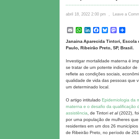
abril 18, 2022 2:00 pm
,
Leave a Comm
Email
WhatsApp
LinkedIn
Facebook
Bluesky
Mastodon
Share
Janaina Aparecida Tintori, Escola
Paulo, Ribeirão Preto, SP, Brasil.
Investigar mortalidade materna é imp
se tratar de um potente indicador d
reflete as condições sociais, econôm
qualidade de vida das pessoas que 
um determinado local.
O artigo intitulado
Epidemiologia da 
materna e o desafio da qualificação 
assistência
, de Tintori
et al
(2022), foi
por uma população de mulheres que 
residentes em um dos 26 municípios
de Ribeirão Preto, no período de 201