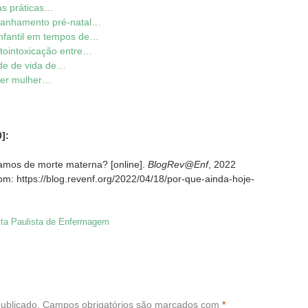
as práticas…
mpanhamento pré-natal…
infantil em tempos de…
utointoxicação entre…
de de vida de…
 ser mulher…
]:
lamos de morte materna? [online].
BlogRev@Enf
, 2022
rom: https://blog.revenf.org/2022/04/18/por-que-ainda-hoje-
ta Paulista de Enfermagem
ublicado.
Campos obrigatórios são marcados com
*