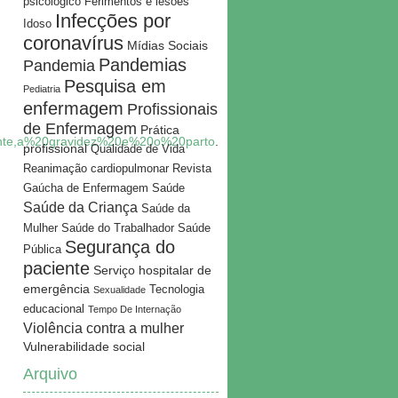
psicológico
Ferimentos e lesões
Infecções por
Idoso
coronavírus
Mídias Sociais
Pandemias
Pandemia
Pesquisa em
Pediatria
enfermagem
Profissionais
de Enfermagem
Prática
ente,a%20gravidez%20e%20o%20parto
.
profissional
Qualidade de Vida
Reanimação cardiopulmonar
Revista
Gaúcha de Enfermagem
Saúde
Saúde da Criança
Saúde da
Mulher
Saúde do Trabalhador
Saúde
Segurança do
Pública
paciente
Serviço hospitalar de
emergência
Tecnologia
Sexualidade
educacional
Tempo De Internação
Violência contra a mulher
Vulnerabilidade social
Arquivo