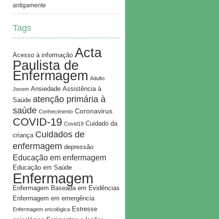
antigamente
Tags
Acta
Acesso à informação
Paulista de
Enfermagem
Adulto
Ansiedade
Assistência à
Jovem
atenção primária à
Saúde
saúde
Coronavirus
Conhecimento
COVID-19
Cuidado da
Covid19
Cuidados de
criança
enfermagem
depressão
Educação em enfermagem
Educação em Saúde
Enfermagem
Enfermagem Baseada em Evidências
Enfermagem em emergência
Estresse
Enfermagem oncológica