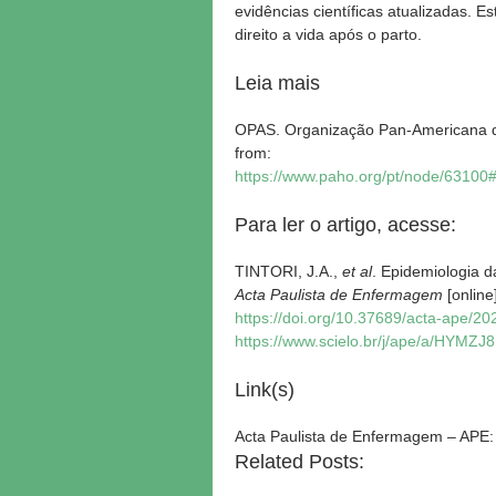
evidências científicas atualizadas. 
direito a vida após o parto.
Leia mais
OPAS. Organização Pan-Americana da
from:
https://www.paho.org/pt/node/63
Para ler o artigo, acesse:
TINTORI, J.A.,
et al
. Epidemiologia d
Acta Paulista de Enfermagem
[online
https://doi.org/10.37689/acta-ape/
https://www.scielo.br/j/ape/a/HY
Link(s)
Acta Paulista de Enfermagem – APE
Related Posts: