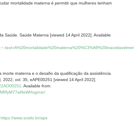
Estudar mortalidade materna é permitir que mulheres tenham
 Saúde. Saúde Materna [viewed 14 April 2022]. Available
100#:~:text=A%20mortalidade%20materna%20%C3%A9%20inaceitavelm
a morte materna e o desafio da qualificação da assistência.
]. 2022, vol. 35, eAPE00251 [viewed 14 April 2022].
2022AO00251
. Available from:
MZJ8NRfyM77wNsWHxgmsr/
:
https://www.scielo.br/ape