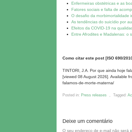
Enfermeiras obstétricas e as bo
Fatores sociais e falta de aco
O desafio da morbimortalidade 
As tendências do suicídio por a
Efeitos da COVID-19 na qualida
Entre Afrodites e Madalenas: o
Como citar este post [ISO 690/2010
TINTORI, J.A. Por que ainda hoje fa
[viewed
08 August 2026]. Available f
falamos-de-morte-materna/
Posted in:
Press releases
,
Tagged:
Ac
Deixe um comentário
O seu endereço de e-mail não será p